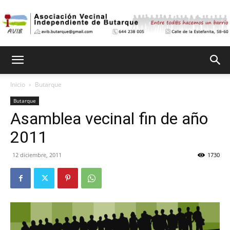
Asociación
Inicio
Butarque
Butarque
Vecinal
Asamblea vecinal fin de año
2011
Independiente
12 diciembre, 2011
1730
de