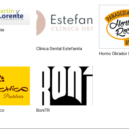
nte
Clínica Dental Estefanita
Horno Obrador 
ico
BoniTR