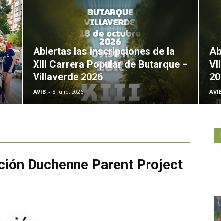
Abiertas las inscripciones de la
Ab
XIII Carrera Popular de Butarque –
VI
Villaverde 2026
20
AVIB
-
8 julio, 2026
AVI
ación Duchenne Parent Project