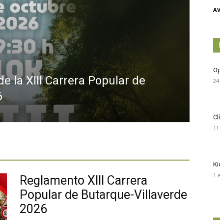
Independiente
AV
Op
de
de la XIII Carrera Popular de
24
6
Cl
11
Butarque
K
1 
Reglamento XIII Carrera
Popular de Butarque-Villaverde
2026