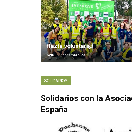
Hazte voluntari@
AVIB
-
2 septiembre, 2015
SOLIDARIOS
Solidarios con la Asoci
España