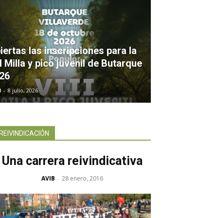
iertas las inscripciones para la
II Milla y pico juvenil de Butarque
26
B
-
8 julio, 2026
REIVINDICACIÓN
Una carrera reivindicativa
AVIB
28 enero, 2016
-