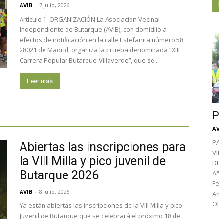
AVIB
-
7 julio, 2026
Artículo 1. ORGANIZACIÓN La Asociación Vecinal
Independiente de Butarque (AVIB), con domicilio a
efectos de notificación en la calle Estefanita número 58,
28021 de Madrid, organiza la prueba denominada “XIII
Carrera Popular Butarque-Villaverde”, que se...
Leer más
P
AV
P
Abiertas las inscripciones para
V
la VIII Milla y pico juvenil de
D
Butarque 2026
Añ
Fe
AVIB
-
8 julio, 2026
Am
Ol
Ya están abiertas las inscripciones de la VIII Milla y pico
Juvenil de Butarque que se celebrará el próximo 18 de