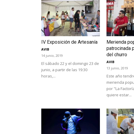
IV Exposición de Artesanía
Merienda pop
patrocinada p
AVIB
del churro
14 junio, 2019
AVIB
El sábado 22 y el domingo 23 de
13 junio, 2019
junio, a partir de las 19:30
horas,...
Este año tend
merienda popu
por "La Factorí
quiere estar...