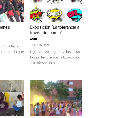
banés
Exposición “La tolerancia a
través del cómic”
AVIB
15 junio, 2019
unio, a las 20
a batukada que
El jueves 20 de junio a las 19:00
horas, tendremos la Exposición
“La tolerancia a...