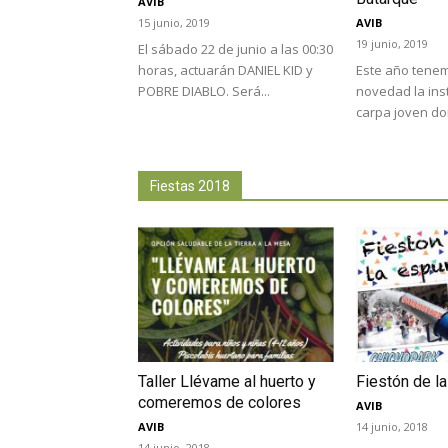
AVIB
15 junio, 2019
AVIB
19 junio, 2019
El sábado 22 de junio a las 00:30
horas, actuarán DANIEL KID y
Este año tene
POBRE DIABLO. Será...
novedad la ins
carpa joven don
Fiestas 2018
Taller Llévame al huerto y
Fiestón de l
comeremos de colores
AVIB
AVIB
14 junio, 2018
14 junio, 2018