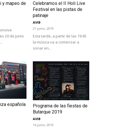
iti y mapeo de
Celebramos el II Holi Live
Festival en las pistas de
patinaje
AVIB
21 junio, 2019
Convive
es 20 de Junio
Esta tarde, a partir de las 19:45
..
la música va a comenzar a
sonar en...
nza española
Programa de las fiestas de
Butarque 2019
AVIB
16 junio, 2019