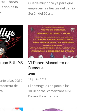
s 20:30 horas
Queda muy poco ya para que
uación de la
empiecen las fiestas del barrio.
...
Serán del 20 al...
 grupo BULLYS
VI Paseo Mascotero de
Butarque
AVIB
17 junio, 2019
unio a las 00:30
concierto del
El domingo 23 de Junio a las
á...
10:30 horas, comenzará el VI
Paseo Mascotero, a...