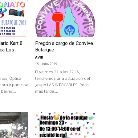
rio Kart 8
Pregón a cargo de Convive
ica Los
Butarque
AVIB
15 junio, 2019
El veirnes 21 a las 22:15,
ños, Óptica
tendremos una actuación del
bora y participa
grupo LAS INTOCABLES. Poco
barrio....
más tarde,...