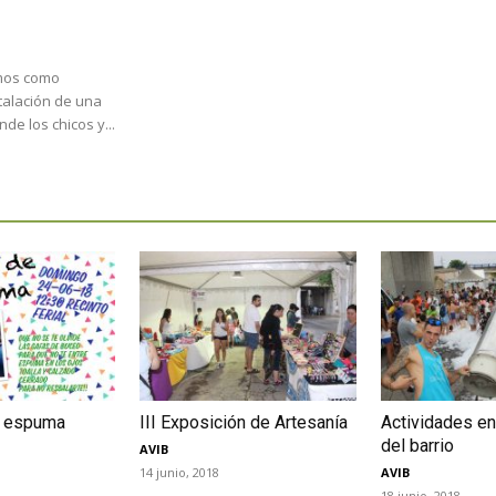
mos como
talación de una
de los chicos y...
a espuma
III Exposición de Artesanía
Actividades en
del barrio
AVIB
14 junio, 2018
AVIB
18 junio, 2018