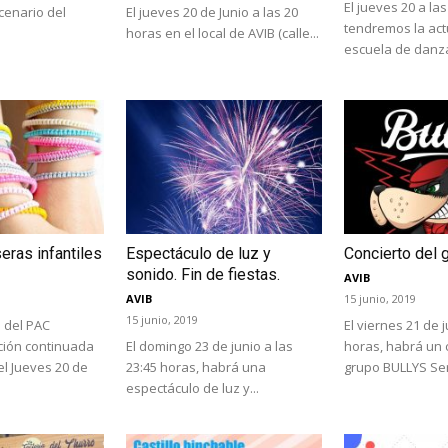
El jueves 20 a la
cenario del
El jueves 20 de Junio a las 20
tendremos la act
horas en el local de AVIB (calle...
escuela de danza
seras infantiles
Espectáculo de luz y
Concierto del
sonido. Fin de fiestas.
AVIB
AVIB
15 junio, 2019
15 junio, 2019
 del PAC
El viernes 21 de j
ción continuada
El domingo 23 de junio a las
horas, habrá un 
 el Jueves 20 de
23:45 horas, habrá una
grupo BULLYS Ser
espectáculo de luz y...