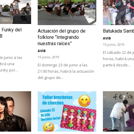
e Funky del
Actuación del grupo de
Batukada Sam
IB
folklore “Integrando
AVIB
nuestras raíces”
15 junio, 2019
AVIB
El sábado 22 de j
e Junio a las
15 junio, 2019
horas, habrá un
abrá una
El domingo 23 de junio a las
partirá desde...
unky por...
21:00 horas, habrá la actuación
del grupo de...