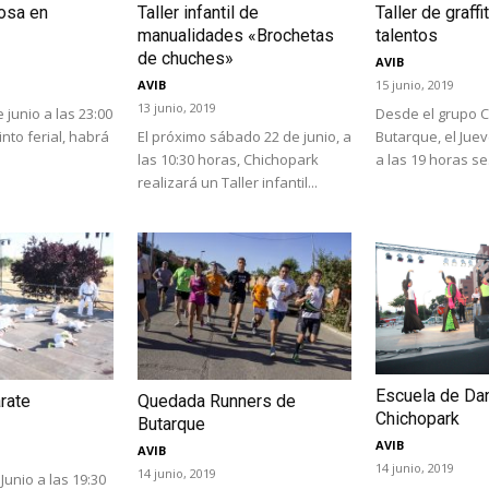
osa en
Taller infantil de
Taller de graff
manualidades «Brochetas
talentos
de chuches»
AVIB
AVIB
15 junio, 2019
13 junio, 2019
 junio a las 23:00
Desde el grupo 
into ferial, habrá
El próximo sábado 22 de junio, a
Butarque, el Juev
las 10:30 horas, Chichopark
a las 19 horas se.
realizará un Taller infantil...
Escuela de Da
rate
Quedada Runners de
Chichopark
Butarque
AVIB
AVIB
14 junio, 2019
14 junio, 2019
Junio a las 19:30