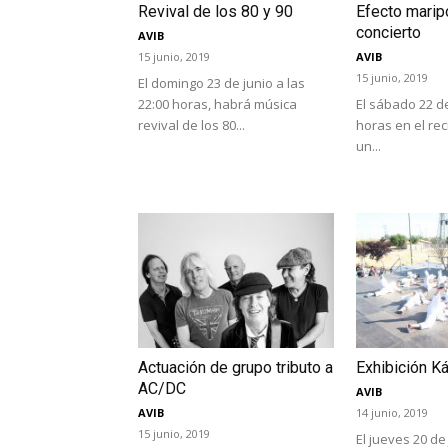
Revival de los 80 y 90
Efecto marip
concierto
AVIB
15 junio, 2019
AVIB
15 junio, 2019
El domingo 23 de junio a las
22:00 horas, habrá música
El sábado 22 de
revival de los 80...
horas en el rec
un...
Actuación de grupo tributo a
Exhibición Ká
AC/DC
AVIB
AVIB
14 junio, 2019
15 junio, 2019
El jueves 20 de 