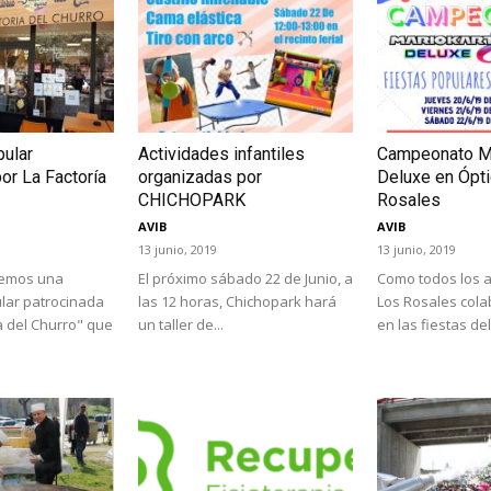
ular
Actividades infantiles
Campeonato Ma
or La Factoría
organizadas por
Deluxe en Ópt
CHICHOPARK
Rosales
AVIB
AVIB
13 junio, 2019
13 junio, 2019
remos una
El próximo sábado 22 de Junio, a
Como todos los a
lar patrocinada
las 12 horas, Chichopark hará
Los Rosales cola
a del Churro" que
un taller de...
en las fiestas del 