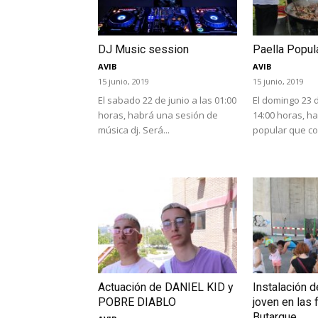
DJ Music session
Paella Popul
AVIB
AVIB
15 junio, 2019
15 junio, 2019
El sabado 22 de junio a las 01:00
El domingo 23 d
horas, habrá una sesión de
14:00 horas, h
música dj. Será...
popular que con
Actuación de DANIEL KID y
Instalación d
POBRE DIABLO
joven en las 
Butarque