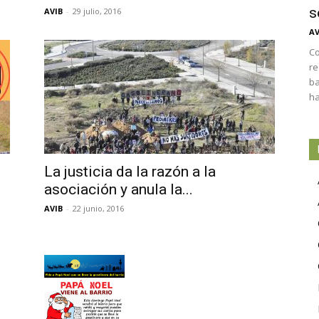
s
AVIB
-
29 julio, 2016
AV
Co
re
ba
ha
La justicia da la razón a la
asociación y anula la...
AVIB
-
22 junio, 2016