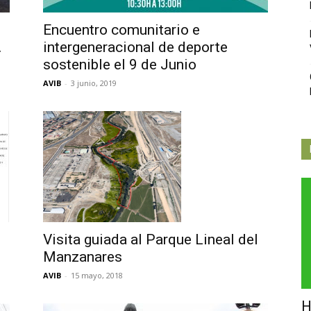
Independiente
Encuentro comunitario e
.
intergeneracional de deporte
sostenible el 9 de Junio
AVIB
-
3 junio, 2019
de
Butarque
Visita guiada al Parque Lineal del
Manzanares
AVIB
-
15 mayo, 2018
H