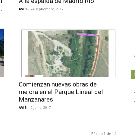
n
A la espalda de Madrid Río
.
AVIB
-
24 septiembre, 2017
T
Comienzan nuevas obras de
mejora en el Parque Lineal del
Manzanares
AVIB
-
2 junio, 2017
Página 1 de 14