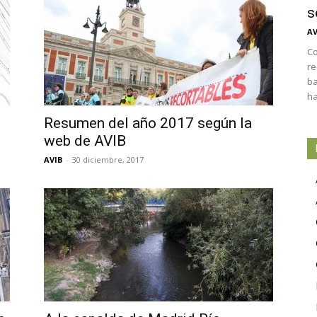
s
AV
Co
re
ba
ha
Resumen del año 2017 según la
web de AVIB
AVIB
-
30 diciembre, 2017