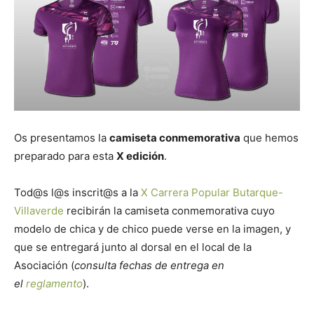
Butarque
Os presentamos la
camiseta conmemorativa
que hemos
preparado para esta
X
edición
.
Tod@s l@s inscrit@s a la
X Carrera Popular Butarque-
Villaverde
recibirán la camiseta conmemorativa cuyo
modelo de chica y de chico puede verse en la imagen, y
que se entregará junto al dorsal en el local de la
Asociación (
consulta fechas de entrega en
el
reglamento
).