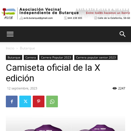
Asociación
Inicio
Butarque
Butarque
Carrera
Carrera Popular 2023
Carrera popular senior 2023
Vecinal
Camiseta oficial de la X
edición
Independiente
12 septiembre, 2023
2247
de