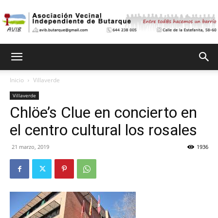
Asociación
Inicio
Villaverde
Villaverde
Vecinal
Chlöe’s Clue en concierto en
el centro cultural los rosales
Independiente
21 marzo, 2019
1936
de