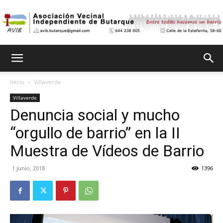
Asociación
Inicio
Villaverde
Villaverde
Vecinal
Denuncia social y mucho
“orgullo de barrio” en la II
Independiente
Muestra de Vídeos de Barrio
1 junio, 2018
1396
de