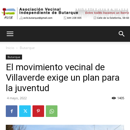
Asociación
Inicio
Butarque
Butarque
Vecinal
El movimiento vecinal de
Villaverde exige un plan para
Independiente
la juventud
4 mayo, 2022
1405
de