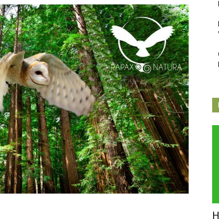
Independiente
de
Butarque
H