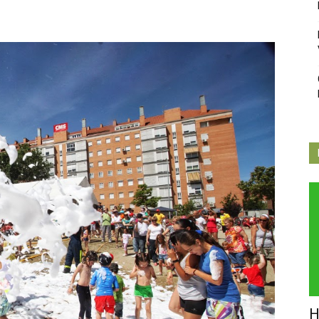
Independiente
de
Butarque
H