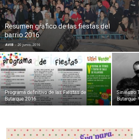
Butarque
Resumen gŕafico de las fiestas del
barrio 2016
AVIB
-
20 junio, 2016
Programa definitivo de las Fiestas de
Siniestro 
Butarque 2016
Butarque-