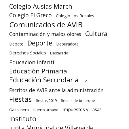
Colegio Ausias March
Colegio El Greco
Colegio Los Rosales
Comunicados de AVIB
Cultura
Contaminación y malos olores
Deporte
Debate
Depuradora
Derechos Sociales
Destacado
Educacion Infantil
Educación Primaria
Educación Secundaria
EMT
Escritos de AVIB ante la administración
Fiestas
fiestas 2019
fiestas de butarque
Impuestos y Tasas
Gasolinera
Huerto urbano
Instituto
Junta Municipal de Villaverde