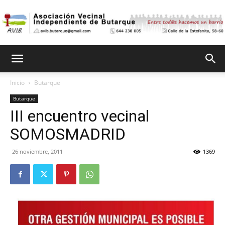
Asociación
Inicio
Butarque
Butarque
Vecinal
III encuentro vecinal
SOMOSMADRID
Independiente
26 noviembre, 2011
1369
de