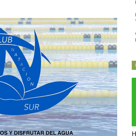
Independiente
de
Butarque
H