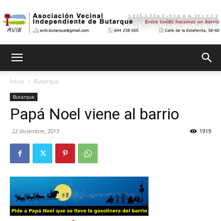
Asociación
Inicio
Butarque
Butarque
Vecinal
Papá Noel viene al barrio
22 diciembre, 2013
1919
Independiente
de