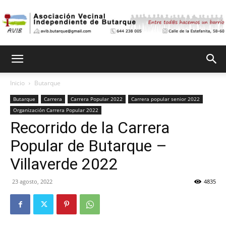
Asociación
Inicio
Butarque
Butarque
Carrera
Carrera Popular 2022
Carrera popular senior 2022
Vecinal
Organización Carrera Popular 2022
Recorrido de la Carrera
Popular de Butarque –
Independiente
Villaverde 2022
23 agosto, 2022
4835
de