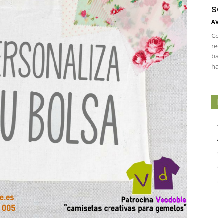
s
AV
Co
re
ba
ha