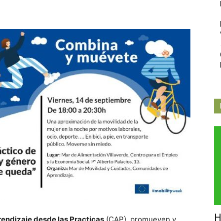
Independiente
de
Butarque
H
endizaje desde las Practicas
(CAP) promueven y