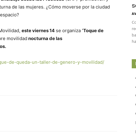
s
octurna de las mujeres. ¿Cómo moverse por la ciudad
AV
 espacio?
Co
re
Movilidad,
este viernes 14
se organiza
‘Toque de
ba
bre movilidad
nocturna de las
ha
os.
oque-de-queda-un-
taller-de-genero-y-movilidad/