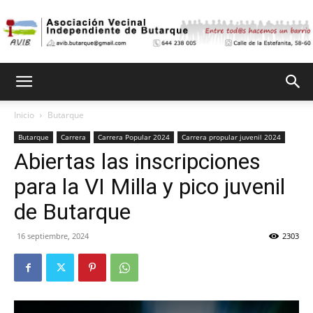
Asociación
Inicio
Butarque
Butarque
Carrera
Carrera Popular 2024
Carrera propular juvenil 2024
Vecinal
Abiertas las inscripciones
para la VI Milla y pico juvenil
Independiente
de Butarque
16 septiembre, 2024
2303
de