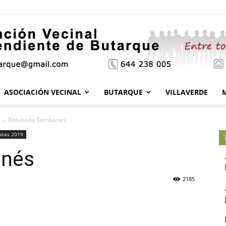
ASOCIACIÓN VECINAL
BUTARQUE
VILLAVERDE
Asociación
Batukada Sambanés
stas 2019
anés
Vecinal
2185