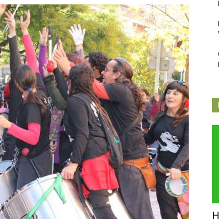
Independiente
de
Butarque
H