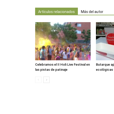
Artículos relacionados
Más del autor
Celebramos el II Holi Live Festival en
Butarque ap
las pistas de patinaje
ecológicas 