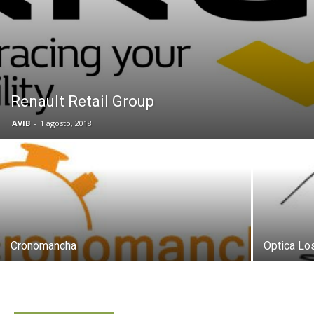
Butarque
Renault Retail Group
AVIB
-
1 agosto, 2018
Cronomancha
Optica Lo