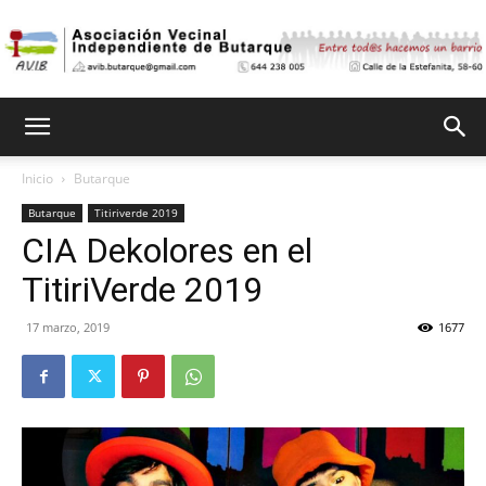
Asociación
Inicio
Butarque
Butarque
Titiriverde 2019
Vecinal
CIA Dekolores en el
TitiriVerde 2019
Independiente
17 marzo, 2019
1677
de