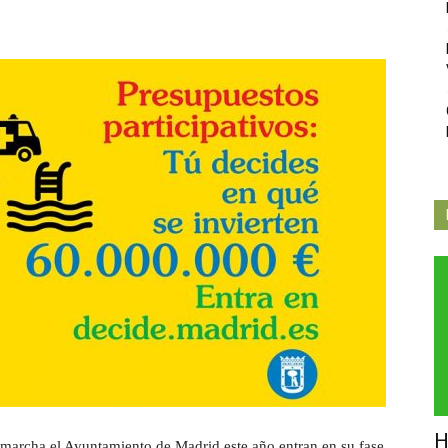
Independiente
de
Butarque
H
 marcha el Ayuntamiento de Madrid este año entran en su fase