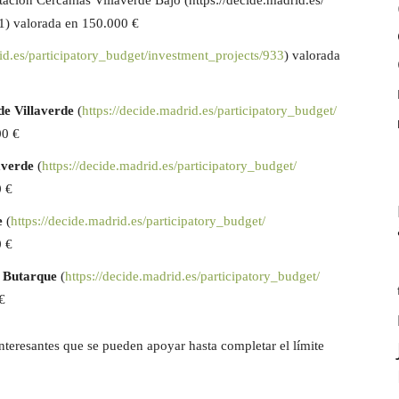
ación Cercanías Villaverde Bajo
(
https://decide.madrid.es/
1
) valorada en
150.000 €
id.es/
participatory_budget/
investment_projects/933
) valorada
 de Villaverde
(
https://decide.madrid.es/
participatory_budget/
00 €
averde
(
https://decide.madrid.es/
participatory_budget/
 €
e
(
https://decide.madrid.es/
participatory_budget/
0 €
– Butarque
(
https://decide.madrid.es/
participatory_budget/
€
teresantes que se pueden apoyar hasta completar el límite