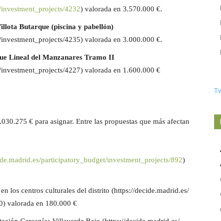
/
investment_projects/4232
) valorada en
3.570.000 €.
illota Butarque (piscina y pabellón)
/
investment_projects/4235
) valorada en
3.000.000
€.
que Lineal del Manzanares Tramo II
/
investment_projects/4227
) valorada en
1.600.000
€
T
2.030.275 € para asignar. Entre las propuestas que más afectan
ide.madrid.es/
participatory_budget/
investment_projects/892
)
n los centros culturales del distrito
(
https://decide.madrid.es/
0
) valorada en
180.000 €