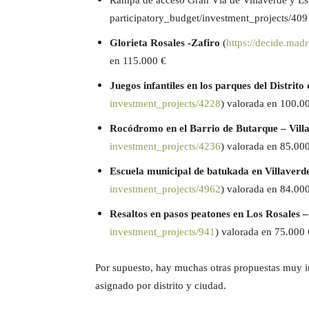
Rampa de acceso Gran Vía de Villaverde y Est
participatory_budget/
investment_projects/409
Glorieta Rosales -Zafiro
(
https://decide.madr
en
115.000 €
Juegos infantiles en los parques del Distrito
investment_projects/4228
) valorada en
100.0
Rocódromo en el Barrio de Butarque – Vill
investment_projects/4236
) valorada en
85.000
E
scuela municipal de batukada en Villaverd
investment_projects/4962
) valorada en 8
4.00
Resaltos en pasos peatones en Los Rosales 
investment_projects/941
) valorada en
75.000 
P
or supuesto, hay muchas otras propuestas muy in
asignado por distrito y ciudad.