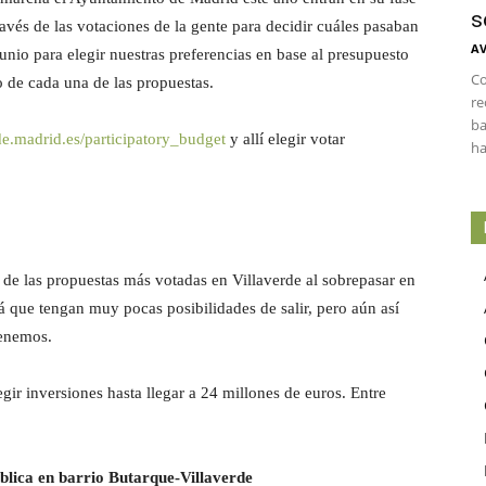
s
ravés de las votaciones de la gente para decidir cuáles pasaban
AV
junio para elegir nuestras preferencias en base al presupuesto
Co
o de cada una de las propuestas.
re
ba
de.madrid.es/
participatory_budget
y allí elegir votar
ha
 de las propuestas más votadas en Villaverde al sobrepasar en
rá que tengan muy pocas posibilidades de salir, pero aún así
tenemos.
ir inversiones hasta llegar a 24 millones de euros. Entre
blica en barrio Butarque-Villaverde