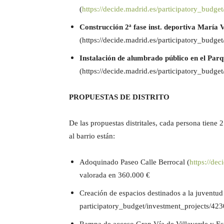
(
https://decide.madrid.es/
participatory_budget
Construcción 2ª fase inst. deportiva María V
(
https://decide.madrid.es/
participatory_budget
Instalación de alumbrado público en el Par
(
https://decide.madrid.es/
participatory_budget
PROPUESTAS DE DISTRITO
De las propuestas distritales, cada persona tiene 
al barrio están:
Adoquinado Paseo Calle Berrocal
(
https://dec
valorada en
360.000 €
Creación de espacios destinados a la juventud e
participatory_budget/
investment_projects/423