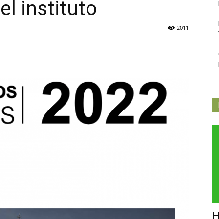
el instituto
Independiente
2011
de
Butarque
H