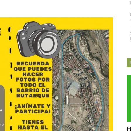
Independiente
de
Butarque
H