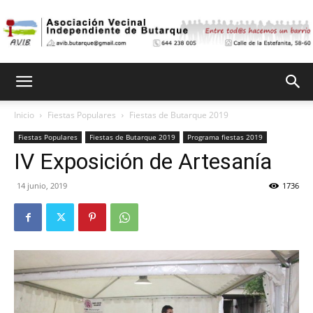
Asociación
Inicio
Fiestas Populares
Fiestas de Butarque 2019
Fiestas Populares
Fiestas de Butarque 2019
Programa fiestas 2019
Vecinal
IV Exposición de Artesanía
14 junio, 2019
1736
Independiente
de