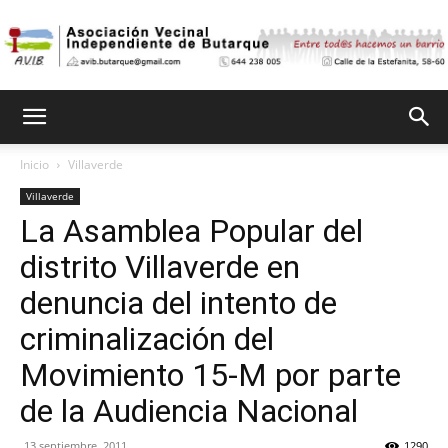
Asociación
Inicio
Villaverde
Villaverde
Vecinal
La Asamblea Popular del
distrito Villaverde en
Independiente
denuncia del intento de
criminalización del
Movimiento 15-M por parte
de
de la Audiencia Nacional
13 septiembre, 2011
1290