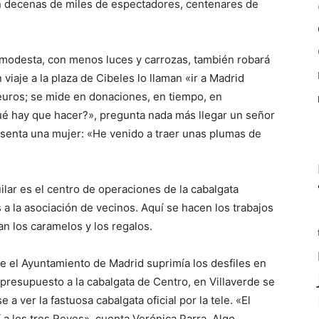
an decenas de miles de espectadores, centenares de
 modesta, con menos luces y carrozas, también robará
viaje a la plaza de Cibeles lo llaman «ir a Madrid
n euros; se mide en donaciones, en tiempo, en
ué hay que hacer?», pregunta nada más llegar un señor
resenta una mujer: «He venido a traer unas plumas de
lar es el centro de operaciones de la cabalgata
s a la asociación de vecinos. Aquí se hacen los trabajos
an los caramelos y los regalos.
e el Ayuntamiento de Madrid suprimía los desfiles en
l presupuesto a la cabalgata de Centro, en Villaverde se
 ver la fastuosa cabalgata oficial por la tele. «El
 a los tres Reyes», cuenta Verónica Parra. Algo