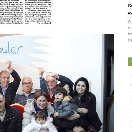
s
AV
Co
re
ba
ha