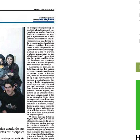
Independiente
de
Butarque
H