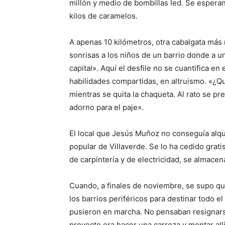
millón y medio de bombillas led. Se esper
kilos de caramelos.
A apenas 10 kilómetros, otra cabalgata más
sonrisas a los niños de un barrio donde a un 
capital». Aquí el desfile no se cuantifica e
habilidades compartidas, en altruismo. «¿Q
mientras se quita la chaqueta. Al rato se p
adorno para el paje».
El local que Jesús Muñoz no conseguía alqui
popular de Villaverde. Se lo ha cedido grati
de carpintería y de electricidad, se almacen
Cuando, a finales de noviembre, se supo qu
los barrios periféricos para destinar todo e
pusieron en marcha. No pensaban resignarse a
proyecto era hacer una carroza y montar allí