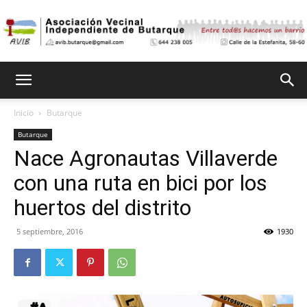
Asociación
Inicio
Butarque
Butarque
Vecinal
Nace Agronautas Villaverde
con una ruta en bici por los
Independiente
huertos del distrito
5 septiembre, 2016
1930
de