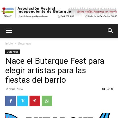
Asociación
Inicio
Butarque
Butarque
Vecinal
Nace el Butarque Fest para
elegir artistas para las
Independiente
fiestas del barrio
8 abril, 2024
5268
de