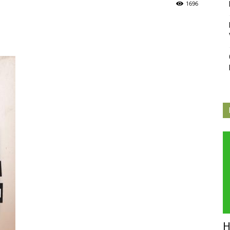
1696
Independiente
de
Butarque
H