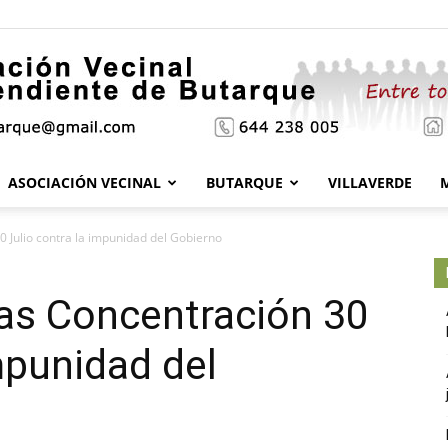
ASOCIACIÓN VECINAL
BUTARQUE
VILLAVERDE
Asociación
 Julio contra la impunidad del Gobierno
as Concentración 30
Vecinal
mpunidad del