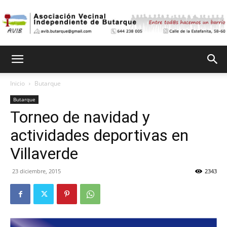
Asociación
Inicio
Butarque
Butarque
Vecinal
Torneo de navidad y
actividades deportivas en
Independiente
Villaverde
23 diciembre, 2015
2343
de