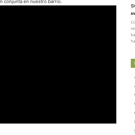
ón conjunta en nuestro barrio.
s
AV
Co
re
ba
ha