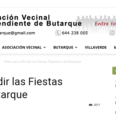
ASOCIACIÓN VECINAL
BUTARQUE
VILLAVERDE
Asociación
Vídeo para difundir las Fiestas Populares de Butarque
ir las Fiestas
Vecinal
tarque
2017