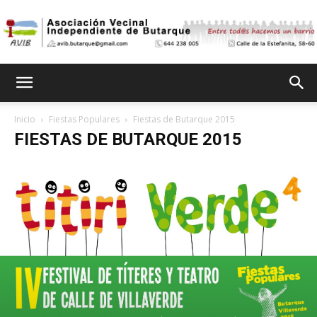
Asociación
Inicio
Fiestas Populares
Fiestas de Butarque 2015
FIESTAS DE BUTARQUE 2015
Vecinal
Independiente
de