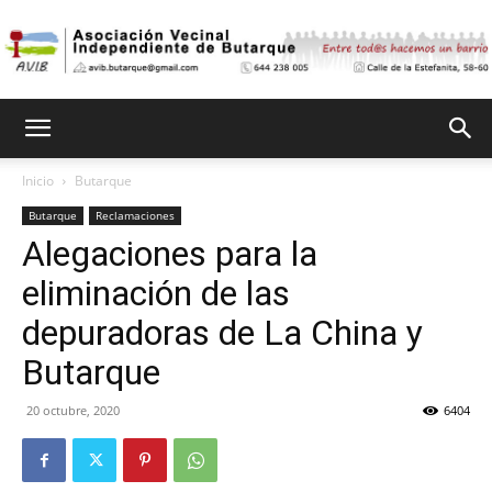
Asociación
Inicio
Butarque
Butarque
Reclamaciones
Vecinal
Alegaciones para la
eliminación de las
Independiente
depuradoras de La China y
Butarque
20 octubre, 2020
6404
de