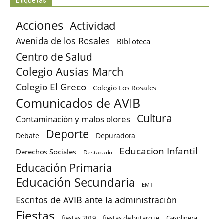
Etiquetas
Acciones
Actividad
Avenida de los Rosales
Biblioteca
Centro de Salud
Colegio Ausias March
Colegio El Greco
Colegio Los Rosales
Comunicados de AVIB
Cultura
Contaminación y malos olores
Deporte
Debate
Depuradora
Educacion Infantil
Derechos Sociales
Destacado
Educación Primaria
Educación Secundaria
EMT
Escritos de AVIB ante la administración
Fiestas
fiestas 2019
fiestas de butarque
Gasolinera