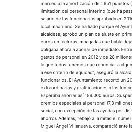
merced a la amortización de 1.851 puestos (j
limitación del personal interino (que ha pasad
salario de los funcionarios aprobada en 201
local madrileño. Se ha liado porque el Ayu
alcaldesa, aprobó un plan de ajuste en prim
euros en facturas impagadas que había deja
obligaba ahora a abonar de inmediato. Entr
gastos de personal en 2012 y de 28 millone
la que todos tenemos que renunciar a algun
a ese criterio de equidad”, aseguró la alcal
funcionarios. El Ayuntamiento recortó un 20
extraordinarias y gratificaciones a los func
Esperaba ahorrar así 188.000 euros. Suspen
premios especiales al personal (7,8 millones
social, con excepción de las ayudas por dis
ahorro). Además, rebajó a la mitad el número
Miguel Ángel Villanueva, compareció ante l