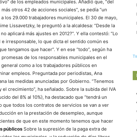
tivo” de los empleados municipales. Añadió que, “del
, más otros 42 de acciones sociales”, se pedía “un
, a los 29.000 trabajadores municipales. El 30 de mayo,
aime Lissavetzky, le preguntó a la alcaldesa: “Desde la
no aplicará más ajustes en 2012?”. Y ella contestó: “Lo
cil e irresponsable, lo que dicta el sentido común es
que tengamos que hacer”. Y en ese “todo”, según ha
T
as promesas de los responsables municipales en el
 general como a los trabajadores públicos en
eliminar empleos. Preguntada por periodistas, Ana
ñana las medidas anunciadas por Gobierno. “Tenemos
 el crecimiento”, ha señalado. Sobre la subida del IVA
ducido del 8% al 10%), ha destacado que “tendrá un
o que todos los contratos de servicios se van a ver
reducción en la prestación de desempleo, aunque
scientes de que en este momento tenemos que hacer
s públicos
Sobre la supresión de la paga extra de
luidos los municipales, y la reducción de días libres