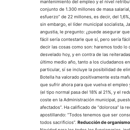
mantenimiento del empleo y el nivel retribu
conjunto de 1.300 millones de masa salarial
esfuerzo” de 22 millones, es decir, del 1,6%
sin embargo, el líder municipal socialista, J
angustia, le pregunto: ¿puede asegurar que 
fácil sería contestarle que sí, pero sería fá
decir las cosas como son: haremos todo lo 
desvelado hoy, y en contra de las reiterad
último medio año, tanto a los ciudadanos en
particular, sí se incluye la posibilidad de 
Botella ha valorado positivamente esta ma
que sufrir ahora para que vuelva el empleo y
(el tipo normal pasa del 18% al 21%, y el re
coste en la Administración municipal, puest
afectados”. Ha calificado de “dolorosa” la 
apostillando: “Todos tenemos que ser con
todos sacrificios”.
Reducción de organismo
Navidad para los todos los funcionarios, inc