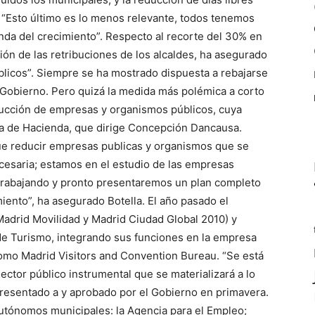
: “Esto último es lo menos relevante, todos tenemos
nda del crecimiento”. Respecto al recorte del 30% en
ón de las retribuciones de los alcaldes, ha asegurado
blicos”. Siempre se ha mostrado dispuesta a rebajarse
el Gobierno. Pero quizá la medida más polémica a corto
ducción de empresas y organismos públicos, cuya
lía de Hacienda, que dirige Concepción Dancausa.
e reducir empresas publicas y organismos que se
cesaria; estamos en el estudio de las empresas
 trabajando y pronto presentaremos un plan completo
iento”, ha asegurado Botella. El año pasado el
Madrid Movilidad y Madrid Ciudad Global 2010) y
de Turismo, integrando sus funciones en la empresa
omo Madrid Visitors and Convention Bureau. “Se está
ector público instrumental que se materializará a lo
 presentado a y aprobado por el Gobierno en primavera.
utónomos municipales: la Agencia para el Empleo;