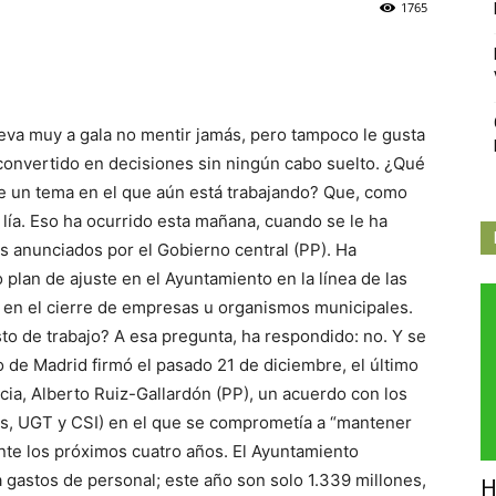
1765
Independiente
leva muy a gala no mentir jamás, pero tampoco le gusta
de
convertido en decisiones sin ningún cabo suelto. ¿Qué
e un tema en el que aún está trabajando? Que, como
 lía. Eso ha ocurrido esta mañana, cuando se le ha
s anunciados por el Gobierno central (PP). Ha
plan de ajuste en el Ayuntamiento en la línea de las
Butarque
r en el cierre de empresas u organismos municipales.
o de trabajo? A esa pregunta, ha respondido: no. Y se
o de Madrid firmó el pasado 21 de diciembre, el último
icia, Alberto Ruiz-Gallardón (PP), un acuerdo con los
as, UGT y CSI) en el que se comprometía a “mantener
nte los próximos cuatro años. El Ayuntamiento
 gastos de personal; este año son solo 1.339 millones,
H