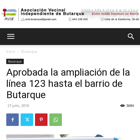
Asociación
Inicio
Butarque
Butarque
Vecinal
Aprobada la ampliación de la
línea 123 hasta el barrio de
Independiente
Butarque
27 julio, 2018
3684
de