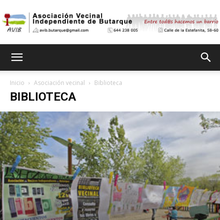
Asociación
Inicio
Asociación vecinal
Biblioteca
BIBLIOTECA
Vecinal
Independiente
de