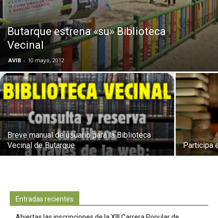
Butarque
Butarque estrena «su» Biblioteca
Vecinal
AVIB
-
10 mayo, 2012
Breve manual de usuario para la Biblioteca
Vecinal de Butarque
Participa 
Entradas recientes
Abiertas las inscripciones de la XIII Carrera Popular de