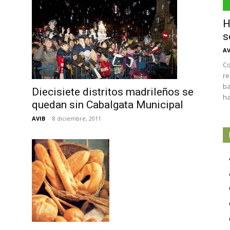
H
s
AV
Co
re
ba
Diecisiete distritos madrileños se
ha
quedan sin Cabalgata Municipal
AVIB
-
8 diciembre, 2011