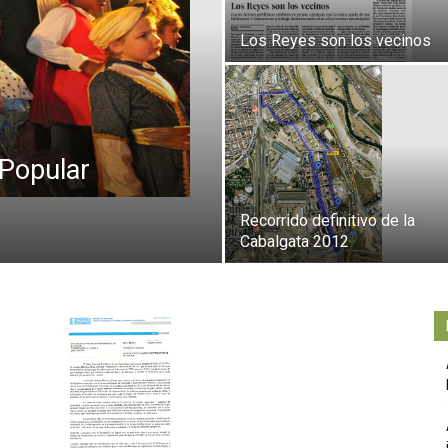
Independiente
Los Reyes son los vecinos
de
 Popular
Recorrido definitivo de la
Cabalgata 2012
Butarque