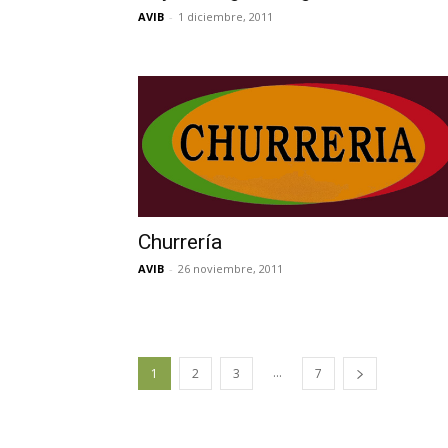
AVIB
-
1 diciembre, 2011
Churrería
AVIB
-
26 noviembre, 2011
...
1
2
3
7