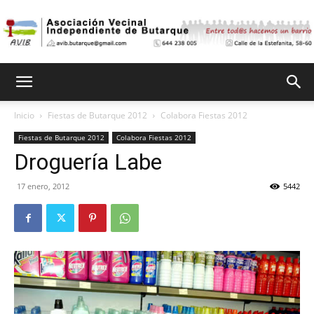
Asociación
Inicio
Fiestas de Butarque 2012
Colabora Fiestas 2012
Fiestas de Butarque 2012
Colabora Fiestas 2012
Vecinal
Droguería Labe
17 enero, 2012
5442
Independiente
de