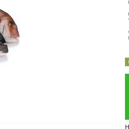
Independiente
de
Butarque
H