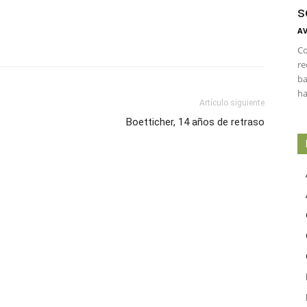
s
AV
Co
re
ba
ha
Artículo siguiente
Boetticher, 14 años de retraso