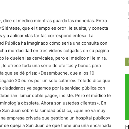
Independiente
», dice el médico mientras guarda las monedas. Entra
 «Siéntese, que el tiempo es oro», le suelta, y conecta
y a aplicar «las tarifas correspondientes». La
de
dad Pública ha imaginado cómo sería una consulta con
ucha mordacidad en tres vídeos colgados en su página
do le duelen las cervicales, pero el médico ni le mira.
o, le ofrece toda una serie de ofertas y bonos para
da que se dé prisa: «Desembuche, que a los 10
Butarque
 pagado 20 euros por un solo catarro». Toledo dice que
os ciudadanos ya pagamos por la sanidad pública con
eberían llamar doble pago», insiste. Pero el médico le
rminología obsoleta. Ahora son ustedes clientes». En
 San Juan sobre la sanidad pública, «que no va muy
una empresa privada que gestiona un hospital público»
eñor se queja a San Juan de que tiene una uña encarnada
H