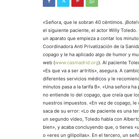
«Señora, que le sobran 40 céntimos. ¡Bote!
el siguiente paciente, el actor Willy Toledo.
un aparato que empieza a contar los minutos 
Coordinadora Anti Privatización de la Sani
copago y le ha aplicado algo de humor y m
web (
www.casmadrid.org
). Al paciente Tole
«Es que va a ser artritis», asegura. A cambi
diferentes servicios médicos y le recomien
minutos pasa a la tarifa B». «Una señora ha
no entiende lo del copago, que creía que l
nuestros impuestos. «En vez de copago, le d
saca de su error: «Lo de paciente es una te
un segundo vídeo, Toledo habla con Alberto
bien», y acaba concluyendo que, o tienes «
o «eres un gilipollas». En el tercero, un s