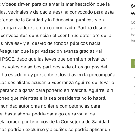
s vídeos sirven para calentar la manifestación que la
s
las, vecinales y de pacientes) ha convocado para esta
AV
defensa de la Sanidad y la Educación públicas y en
Co
los organizadores en un comunicado. Partirá desde
re
ba
s convocantes denuncian el «continuo deterioro de la
ha
s niveles» y el desvío de fondos públicos hacia
seguran que la privatización avanza gracias «al
l PSOE, dado que las leyes que permiten privatizar
los votos de ambos partidos y de otros grupos del
o ha estado muy presente estos días en la precampaña
Los socialistas acusan a Esperanza Aguirre de llevar el
perando a ganar para ponerlo en marcha. Aguirre, sin
nes que mientras ella sea presidenta no lo habrá.
munidad autónoma no tiene competencias para
, hasta ahora, podría dar algo de razón a los
elaborado por técnicos de la Consejería de Sanidad
es podrían excluirse y a cuáles se podría aplicar un