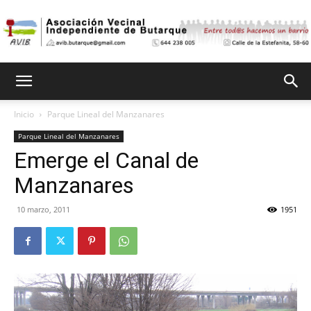
Asociación
Inicio
Parque Lineal del Manzanares
Parque Lineal del Manzanares
Vecinal
Emerge el Canal de
Manzanares
Independiente
10 marzo, 2011
1951
de