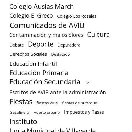
Colegio Ausias March
Colegio El Greco
Colegio Los Rosales
Comunicados de AVIB
Cultura
Contaminación y malos olores
Deporte
Debate
Depuradora
Derechos Sociales
Destacado
Educacion Infantil
Educación Primaria
Educación Secundaria
EMT
Escritos de AVIB ante la administración
Fiestas
fiestas 2019
fiestas de butarque
Impuestos y Tasas
Gasolinera
Huerto urbano
Instituto
Junta Municipal de Villaverde