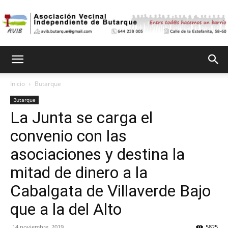
Asociación
Inicio
Butarque
Butarque
Vecinal
La Junta se carga el
convenio con las
Independiente
asociaciones y destina la
mitad de dinero a la
Cabalgata de Villaverde Bajo
de
que a la del Alto
14 noviembre, 2019
5825