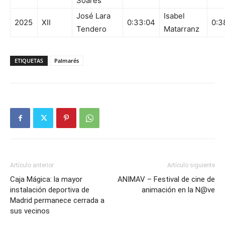
Soares
José Lara
Isabel
2025
XII
0:33:04
0:3
Tendero
Matarranz
ETIQUETAS
Palmarés
Artículo anterior
Artículo siguiente
Caja Mágica: la mayor
ANIMAV – Festival de cine de
instalación deportiva de
animación en la N@ve
Madrid permanece cerrada a
sus vecinos