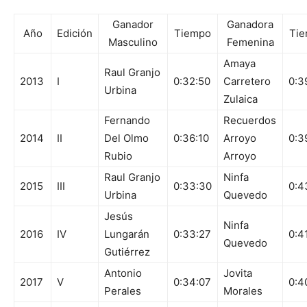
Ganador
Ganadora
Año
Edición
Tiempo
Ti
Masculino
Femenina
Amaya
Raul Granjo
2013
I
0:32:50
Carretero
0:3
Urbina
Zulaica
Fernando
Recuerdos
2014
II
Del Olmo
0:36:10
Arroyo
0:3
Rubio
Arroyo
Raul Granjo
Ninfa
2015
III
0:33:30
0:4
Urbina
Quevedo
Jesús
Ninfa
2016
IV
Lungarán
0:33:27
0:4
Quevedo
Gutiérrez
Antonio
Jovita
2017
V
0:34:07
0:4
Perales
Morales