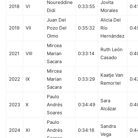
Noureddine
Jovita
2018
VI
0:33:55
0:4
Didi
Morales
Juan Del
Alicia Del
2019
VII
Pozo Del
0:35:32
Río
0:4
Olmo
Hernández
Mircea
Ruth León
2021
VIII
Marian
0:33:14
0:4
Casado
Sacara
Mircea
Kaatje Van
2022
IX
Marian
0:33:29
0:4
Remortel
Sacara
Paulo
Sara
2023
X
Andrés
0:34:49
0:4
Alcázar
Soares
Paulo
Sandra
2024
XI
Andrés
0:34:16
0:4
Vega