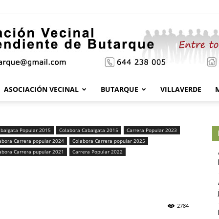
ASOCIACIÓN VECINAL
BUTARQUE
VILLAVERDE
Asociación
balgata Popular 2015
Colabora Cabalgata 2015
Carrera Popular 2023
abora Carrera popular 2024
Colabora Carrera popular 2025
abora Carrera pupular 2021
Carrera Popular 2022
Vecinal
2784