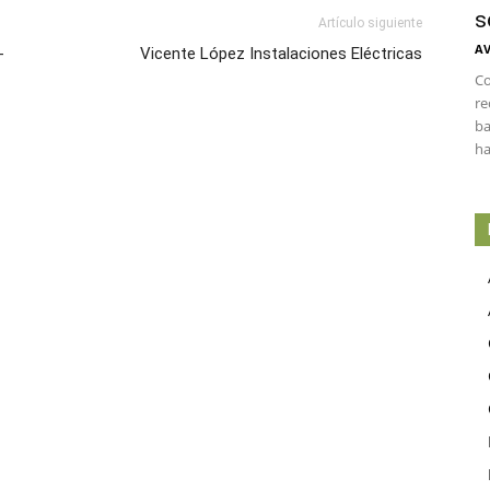
s
Artículo siguiente
AV
-
Vicente López Instalaciones Eléctricas
Co
re
ba
ha