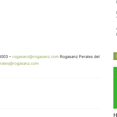
Independiente
de
28003 –
rogasanz@rogasanz.com
Rogasanz Perales del
rales@rogasanz.com
Butarque
H