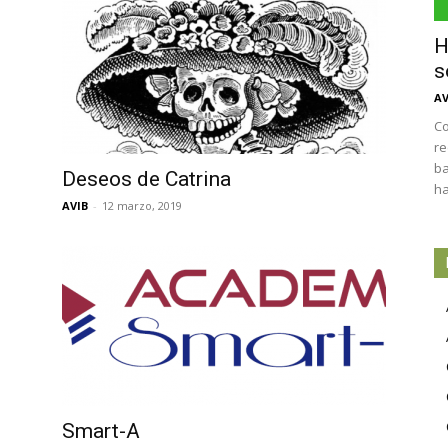
H
s
AV
Co
re
ba
Deseos de Catrina
ha
AVIB
-
12 marzo, 2019
Smart-A