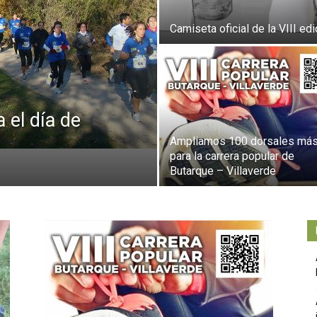
Independiente
Camiseta oficial de la VIII edi
de
 el día de
Ampliamos 100 dorsales má
para la carrera popular de
Butarque – Villaverde
Butarque