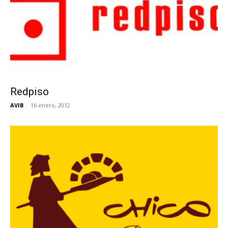
Redpiso
AVIB
-
16 enero, 2012