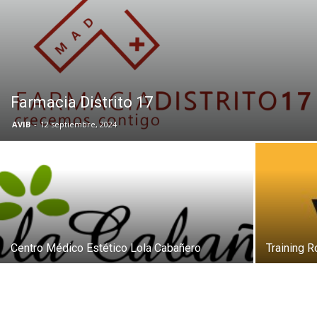
Butarque
Farmacia Distrito 17
AVIB
-
12 septiembre, 2024
Centro Médico Estético Lola Cabañero
Training 